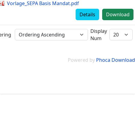
Vorlage_SEPA Basis Mandat.pdf
Details
Download
Display
ering
Num
Powered by
Phoca Download